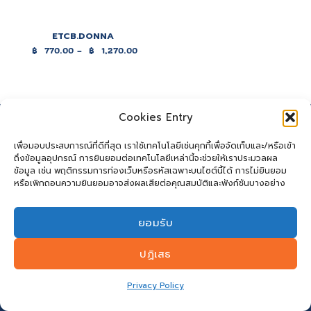
ETCB.DONNA
฿
770.00
–
฿
1,270.00
Price
range:
฿770.00
through
฿1,270.00
Cookies Entry
เพื่อมอบประสบการณ์ที่ดีที่สุด เราใช้เทคโนโลยีเช่นคุกกี้เพื่อจัดเก็บและ/หรือเข้า
ถึงข้อมูลอุปกรณ์ การยินยอมต่อเทคโนโลยีเหล่านี้จะช่วยให้เราประมวลผล
ข้อมูล เช่น พฤติกรรมการท่องเว็บหรือรหัสเฉพาะบนไซต์นี้ได้ การไม่ยินยอม
หรือเพิกถอนความยินยอมอาจส่งผลเสียต่อคุณสมบัติและฟังก์ชันบางอย่าง
ยอมรับ
ปฏิเสธ
Privacy Policy