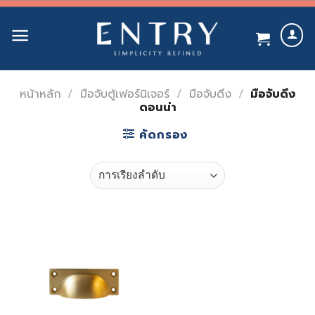
Skip
to
content
หน้าหลัก
/
มือจับตู้เฟอร์นิเจอร์
/
มือจับดึง
/
มือจับดึง
ดอนน่า
คัดกรอง