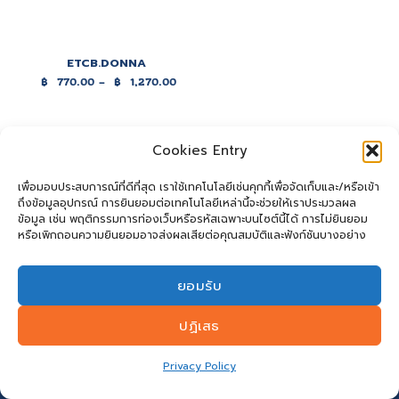
ETCB.DONNA
฿
770.00
–
฿
1,270.00
Price
range:
฿770.00
through
฿1,270.00
Cookies Entry
เพื่อมอบประสบการณ์ที่ดีที่สุด เราใช้เทคโนโลยีเช่นคุกกี้เพื่อจัดเก็บและ/หรือเข้า
ถึงข้อมูลอุปกรณ์ การยินยอมต่อเทคโนโลยีเหล่านี้จะช่วยให้เราประมวลผล
ข้อมูล เช่น พฤติกรรมการท่องเว็บหรือรหัสเฉพาะบนไซต์นี้ได้ การไม่ยินยอม
หรือเพิกถอนความยินยอมอาจส่งผลเสียต่อคุณสมบัติและฟังก์ชันบางอย่าง
ยอมรับ
ปฏิเสธ
Privacy Policy