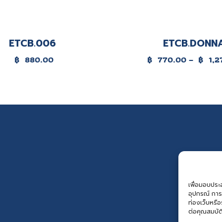
ETCB.006
ETCB.DONN
Price
฿
880.00
฿
770.00
–
฿
1,2
range:
฿770.00
through
฿1,270.00
เพื่อมอบประสบ
อุปกรณ์ การ
ท่องเว็บหรื
ต่อคุณสมบัต