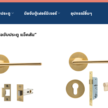
บประตู
มือจับตู้เฟอร์นิเจอร์
อุปกรณ์อื่นๆ
มือจับประตู แจ็คสัน”