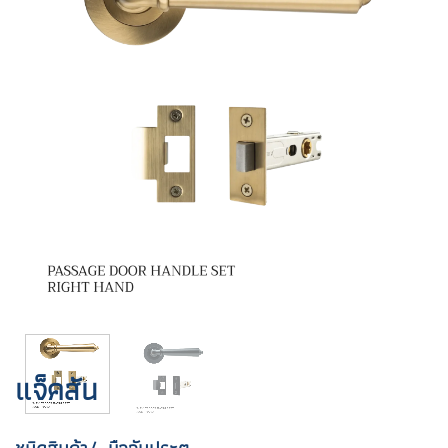
แจ็คสัน