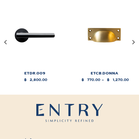
ETDR.009
ETCB.DONNA
฿
2,800.00
฿
770.00
–
฿
1,270.00
Price
range:
฿770.00
through
฿1,270.00