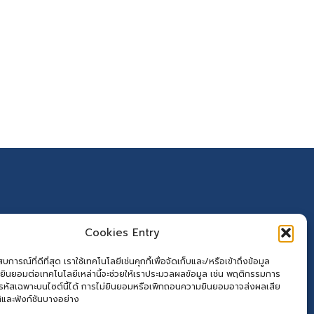
Cookies Entry
การณ์ที่ดีที่สุด เราใช้เทคโนโลยีเช่นคุกกี้เพื่อจัดเก็บและ/หรือเข้าถึงข้อมูล
ยินยอมต่อเทคโนโลยีเหล่านี้จะช่วยให้เราประมวลผลข้อมูล เช่น พฤติกรรมการ
อรหัสเฉพาะบนไซต์นี้ได้ การไม่ยินยอมหรือเพิกถอนความยินยอมอาจส่งผลเสีย
ิและฟังก์ชันบางอย่าง