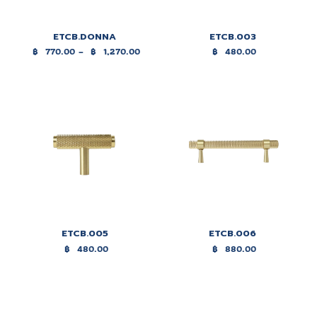
ETCB.DONNA
ETCB.003
฿
770.00
–
฿
1,270.00
฿
480.00
Price
range:
฿770.00
through
฿1,270.00
ETCB.005
ETCB.006
฿
480.00
฿
880.00