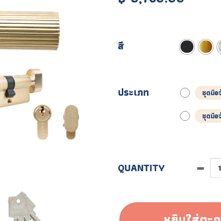
สี
ประเภท
ชุดมื
ชุดมื
จำนวน ETDR.003.03 ชิ้
หยิบใส่ตะก