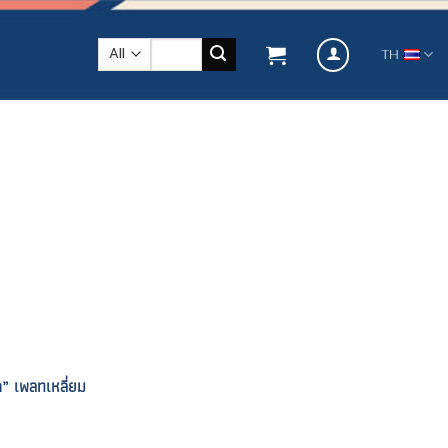
ค้นหา:
TH
์ค” เพลทเหลี่ยม