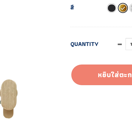
สี
จำนวน ETAC.002 ชิ้น
หยิบใส่ตะก