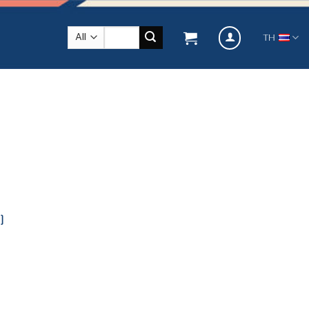
ค้นหา:
TH
)