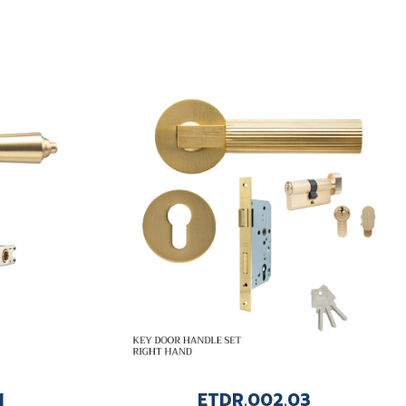
1
ETDR.002.03