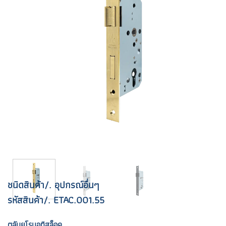
ชนิดสินค้า/. อุปกรณ์อื่นๆ
รหัสสินค้า/. ETAC.001.55
ตลับยูโรมอทิสล็อค