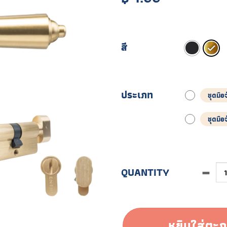
สี
ประเภท
ชุดมื
ชุดมื
จำนวน PDHS.003 (ทดลองสั่
หยิบใส่ตะก